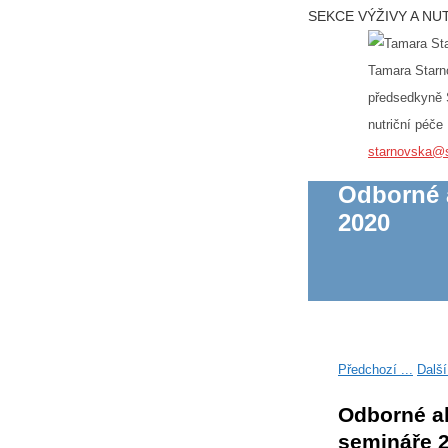
SEKCE VÝŽIVY A NU
Tamara Starn
předsedkyně 
nutriční péče
starnovska@
Odborné a
2020
Předchozí ...
Další 
Odborné ak
semináře 