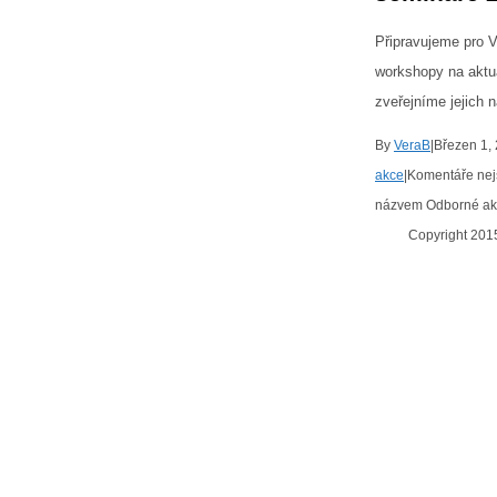
Připravujeme pro 
workshopy na aktuá
zveřejníme jejich 
By
VeraB
|
Březen 1,
akce
|
Komentáře nej
názvem Odborné akt
Copyright 20