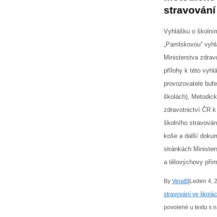
stravování
Vyhlášku o školní
„Pamlskovou“ vyhl
Ministerstva zdravo
přílohy k této vyh
provozovatele buf
školách), Metodick
zdravotnictví ČR k
školního stravová
koše a další doku
stránkách Minister
a tělovýchovy pří
By
VeraB
|
Leden 4, 
stravování ve školá
povolené
u textu s 