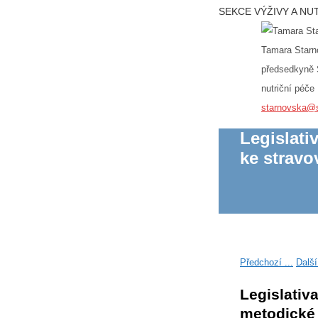
SEKCE VÝŽIVY A NU
Tamara Starn
předsedkyně 
nutriční péče
starnovska@
Legislati
ke stravo
Předchozí ...
Další 
Legislativa
metodické